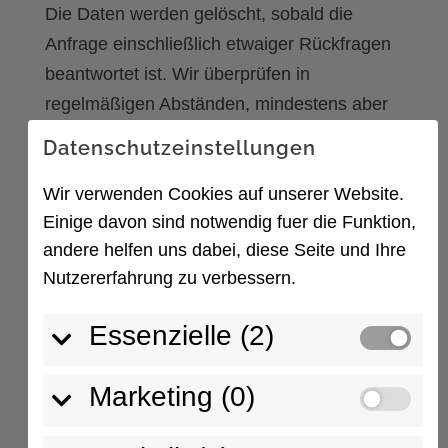
Die Daten werden gelöscht, sobald die
Anfrage einschließlich etwaiger Rückfragen
beantwortet ist. Wir überprüfen in
regelmäßigen Abständen, mindestens aber
alle zwei Jahre, ob im Zusammenhang mit
Datenschutzeinstellungen
Kontaktaufnahmen angefallene Daten zu
Wir verwenden Cookies auf unserer Website.
löschen sind.
Einige davon sind notwendig fuer die Funktion,
Stellenbewerbungen
andere helfen uns dabei, diese Seite und Ihre
Nutzererfahrung zu verbessern.
Wenn sich Nutzer auf eine Stelle bewerben,
verarbeiten wir personenbezogene Daten
Essenzielle (2)
zum Zweck des Bewerbungsverfahrens.
Neben den Daten, die durch den Nutzer
Marketing (0)
übermittelt werden, verarbeiten wir weitere
Daten, die im Laufe des